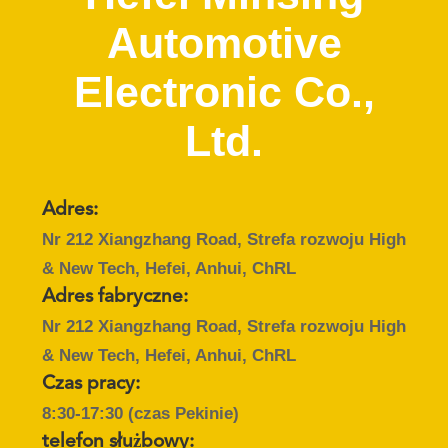
KONTROLA
Automotive
JAKOŚCI
Electronic Co.,
SKONTAKTUJ
Ltd.
SIĘ
Z
NAMI
Adres:
Nr 212 Xiangzhang Road, Strefa rozwoju High
AKTUALNOŚCI
& New Tech, Hefei, Anhui, ChRL
Adres fabryczne:
POPROSIĆ
Nr 212 Xiangzhang Road, Strefa rozwoju High
O
& New Tech, Hefei, Anhui, ChRL
Czas pracy:
WYCENĘ
8:30-17:30 (czas Pekinie)
telefon służbowy: