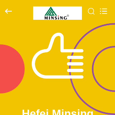
Minsing
Automotive
Electronic
Co.,
Ltd..
All
Rights
Reserved.
DOM
PRODUKTY
O
NAS
WYCIECZKA
PO
FABRYCE
Hefei Minsing