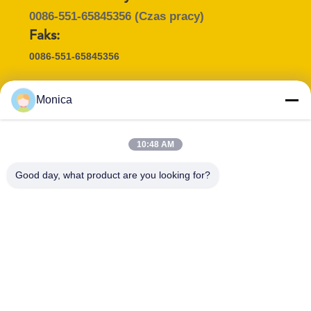
VR
0086-551-65845356
(Czas pracy)
Faks:
SITEMAP
0086-551-65845356
PRIVACY
Monica
POLICY
Osoba kontaktowa :
Ms. Monica
10:48 AM
E-mail :
Good day, what product are you looking for?
market@minsing.com.cn
CO SŁYCHAĆ :
WeChat :
+8615256095682
15256095682
Skype :
monica20100915