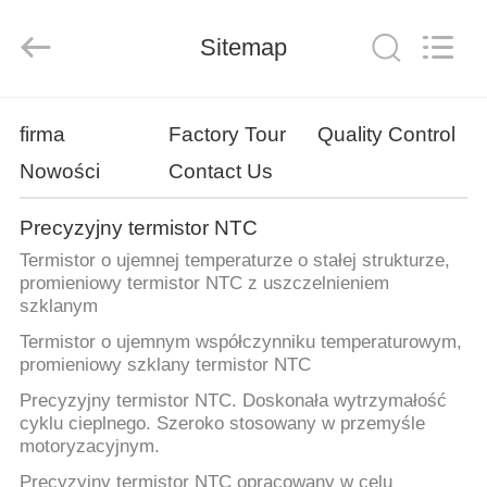
Minsing
Automotive
Electronic
Sitemap
Co.,
Ltd..
All
Rights
Reserved.
DOM
firma
Factory Tour
Quality Control
Nowości
Contact Us
PRODUKTY
Precyzyjny termistor NTC
O
Termistor o ujemnej temperaturze o stałej strukturze,
NAS
promieniowy termistor NTC z uszczelnieniem
szklanym
Termistor o ujemnym współczynniku temperaturowym,
WYCIECZKA
promieniowy szklany termistor NTC
PO
Precyzyjny termistor NTC. Doskonała wytrzymałość
FABRYCE
cyklu cieplnego. Szeroko stosowany w przemyśle
motoryzacyjnym.
Precyzyjny termistor NTC opracowany w celu