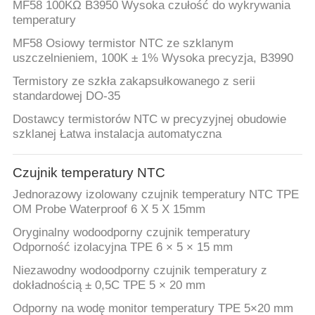
VR
MF58 100KΩ B3950 Wysoka czułość do wykrywania
temperatury
MF58 Osiowy termistor NTC ze szklanym
SITEMAP
uszczelnieniem, 100K ± 1% Wysoka precyzja, B3990
Termistory ze szkła zakapsułkowanego z serii
PRIVACY
standardowej DO-35
POLICY
Dostawcy termistorów NTC w precyzyjnej obudowie
szklanej Łatwa instalacja automatyczna
Czujnik temperatury NTC
Jednorazowy izolowany czujnik temperatury NTC TPE
OM Probe Waterproof 6 X 5 X 15mm
Oryginalny wodoodporny czujnik temperatury
Odporność izolacyjna TPE 6 × 5 × 15 mm
Niezawodny wodoodporny czujnik temperatury z
dokładnością ± 0,5C TPE 5 × 20 mm
Odporny na wodę monitor temperatury TPE 5×20 mm