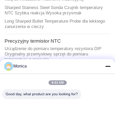
Sharped Stainess Steel Sonda Czujnik temperatury
NTC Szybka reakcja Wysoka przysmak
Long Sharped Bullet Temperature Probe dla lekkiego
zanurzenia w cieczy
Precyzyjny termistor NTC
Urządzenie do pomiaru temperatury rezystora DIP
Oryginalny przemysłowy sprzęt do pomiaru
temperatury z precyzją
Monica
Termistor epoksydowy
Siła dielektryczna 750VAC Epoksyny urządzenie oporu
9:43 AM
termicznego z oporem od 0,5KΩ do 2000KΩ
Zaprojektowane do ochrony termicznej
Good day, what product are you looking for?
Szklany enkapsulowany termistor NTC
1K4549 termistor NTC w obudowie szklanej do