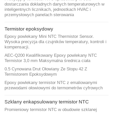
KONTROLA
dostarczania dokładnych danych temperaturowych w
JAKOŚCI
inteligentnych licznikach, jednostkach HVAC i
przemysłowych panelach sterowania
SKONTAKTUJ
Termistor epoksydowy
SIĘ
Epoxy powlekany Mini NTC Thermistor Sensor.
Z
Wysoka precyzja dla czujników temperatury, kontroli i
kompensacji.
NAMI
AEC-Q200 Kwalifikowany Epoxy powlekany NTC
Termistor 3,0 mm Maksymalna średnica ciała
AKTUALNOŚCI
0.5 Cynowana Drut Ołowiany Ze Stopu 42 Z
Termistorem Epoksydowym
POPROSIĆ
Epoxy powlekany termistor NTC z emaliowanymi
przewodami ołowiowymi do termometrów cyfrowych
O
WYCENĘ
Szklany enkapsulowany termistor NTC
Promieniowy termistor NTC w obudowie szklanej