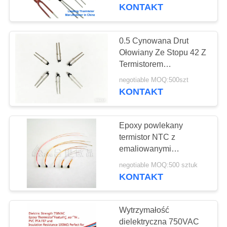
KONTROLA
Maksymalna średnica
KONTAKT
ciała
JAKOŚCI
0.5 Cynowana Drut
15
SKONTAKTUJ
Ołowiany Ze Stopu 42 Z
Szklany
Termistorem
SIĘ
Epoksydowym
enkapsulowany
negotiable MOQ:500szt
Z
KONTAKT
NAMI
termistor NTC
Epoxy powlekany
AKTUALNOŚCI
termistor NTC z
emaliowanymi
42
przewodami ołowiowymi
POPROSIĆ
negotiable MOQ:500 sztuk
Czujnik temperatury
do termometrów
KONTAKT
O
cyfrowych
NTC
WYCENĘ
Wytrzymałość
dielektryczna 750VAC