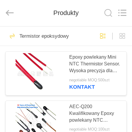
Minsing
Automotive
Electronic
Produkty
Co.,
Ltd..
All
Rights
Reserved.
DOM
72
Termistor epoksydowy
Precyzyjny termistor
PRODUKTY
NTC
Epoxy powlekany Mini
NTC Thermistor Sensor.
O
Wysoka precyzja dla
NAS
czujników temperatury,
negotiable MOQ:500szt
kontroli i kompensacji.
KONTAKT
47
WYCIECZKA
Termistor
PO
AEC-Q200
Kwalifikowany Epoxy
FABRYCE
epoksydowy
powlekany NTC
Termistor 3,0 mm
negotiable MOQ:100szt