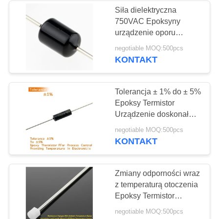
gospodarstwa
Siła dielektryczna
domowego
750VAC Epoksyny
11
urządzenie oporu
Samochodowy
termicznego z oporem
negotiable MOQ:500pcs
od 0,5KΩ do 2000KΩ
KONTAKT
czujnik temperatury
Zaprojektowane do
ochrony termicznej
Tolerancja ± 1% do ± 5%
Epoksy Termistor
Urządzenie doskonałe
do kontroli procesu
27
negotiable MOQ:500pcs
zapewniające
KONTAKT
Czujnik temperatury
monitorowanie
temperatury w
do montażu
elektronice
Zmiany odporności wraz
z temperaturą otoczenia
powierzchniowego
Epoksy Termistor
Długość prowadzenia
negotiable MOQ:500pcs
10 mm Do 1000 mm