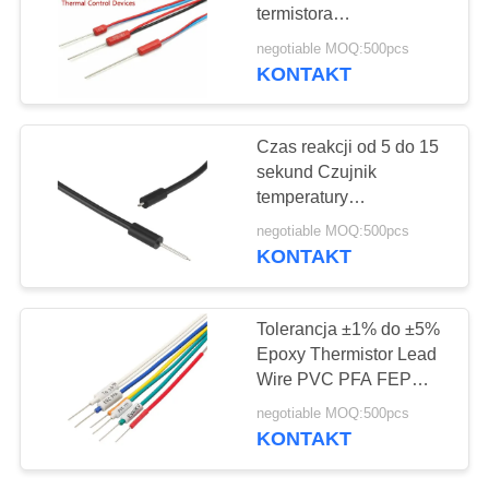
VR
termistora
epoksydowego z
negotiable MOQ:500pcs
przewodami PVC, PFA,
SITEMAP
KONTAKT
8
FEP i rezystancją
Medyczny czujnik
izolacji 100MΩ, idealny
PRIVACY
do urządzeń kontroli
Czas reakcji od 5 do 15
temperatury
termicznej
sekund Czujnik
POLICY
temperatury
epoksydowej o
negotiable MOQ:500pcs
rozmiarze głowy od
KONTAKT
Φ1,5 do Φ4,5 mm
przeznaczony do
6
wykrywania ciepła w
Tolerancja ±1% do ±5%
sprzęcie przemysłowym
Epoxy Thermistor Lead
Termistor cienki
Wire PVC PFA FEP
Temperaturowy czujnik
negotiable MOQ:500pcs
nadający się do
KONTAKT
zastosowań w
urządzeniach