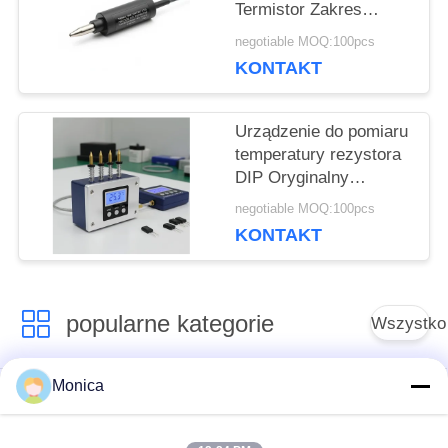
Termistor Zakres
temperatury 40°C Do
negotiable MOQ:100pcs
150°C IP Rating IP67
KONTAKT
Komponent dla
systemów regulacji
temperatury
Urządzenie do pomiaru
temperatury rezystora
DIP Oryginalny
przemysłowy sprzęt do
negotiable MOQ:100pcs
pomiaru temperatury z
KONTAKT
precyzją
popularne kategorie
Wszystko
Monica
Precyzyjny termistor
Termistor
NTC
epoksydowy