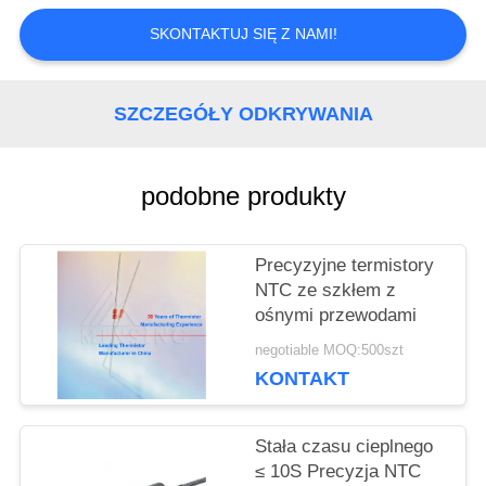
POPROSIĆ
SKONTAKTUJ SIĘ Z NAMI!
O
SZCZEGÓŁY ODKRYWANIA
WYCENĘ
podobne produkty
VR
Precyzyjne termistory
SITEMAP
NTC ze szkłem z
ośnymi przewodami
PRIVACY
negotiable MOQ:500szt
KONTAKT
POLICY
Stała czasu cieplnego
≤ 10S Precyzja NTC