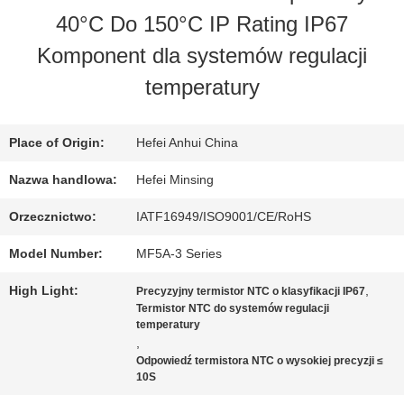
FABRYCE
40°C Do 150°C IP Rating IP67
Komponent dla systemów regulacji
KONTROLA
temperatury
JAKOŚCI
Place of Origin:
Hefei Anhui China
SKONTAKTUJ
Nazwa handlowa:
Hefei Minsing
SIĘ
Orzecznictwo:
IATF16949/ISO9001/CE/RoHS
Z
Model Number:
MF5A-3 Series
NAMI
High Light:
,
Precyzyjny termistor NTC o klasyfikacji IP67
Termistor NTC do systemów regulacji
temperatury
,
AKTUALNOŚCI
Odpowiedź termistora NTC o wysokiej precyzji ≤
10S