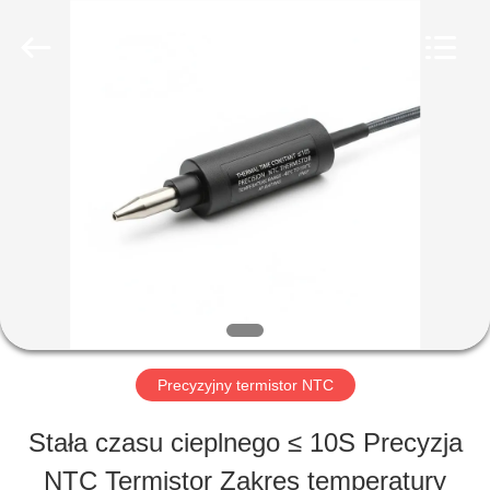
Hefei
Minsing
Automotive
Electronic
Co.,
Ltd..
DOM
All
Rights
Reserved.
PRODUKTY
O
NAS
Precyzyjny termistor NTC
WYCIECZKA
Stała czasu cieplnego ≤ 10S Precyzja
PO
NTC Termistor Zakres temperatury