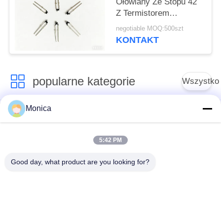
Ołowiany Ze Stopu 42
Z Termistorem
Epoksydowym
negotiable MOQ:500szt
KONTAKT
popularne kategorie
Wszystko
Monica
Precyzyjny termistor
Termistor
NTC
epoksydowy
5:42 PM
Szklany
Czujnik temperatury
Good day, what product are you looking for?
enkapsulowany
NTC
termistor NTC
Medyczny czujnik
Termistor cienki
temperatury