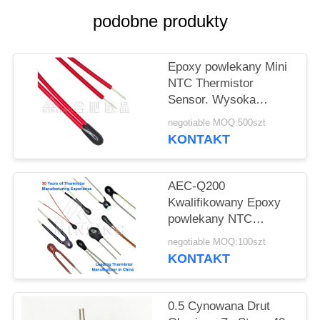
VR
podobne produkty
SITEMAP
Epoxy powlekany Mini
NTC Thermistor
PRIVACY
Sensor. Wysoka
POLICY
precyzja dla czujników
negotiable MOQ:500szt
temperatury, kontroli i
KONTAKT
kompensacji.
AEC-Q200
Kwalifikowany Epoxy
powlekany NTC
Termistor 3,0 mm
negotiable MOQ:100szt
Maksymalna średnica
KONTAKT
ciała
0.5 Cynowana Drut