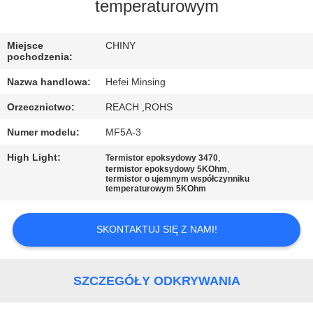
KONTROLA
temperaturowym
JAKOŚCI
Miejsce
CHINY
pochodzenia:
SKONTAKTUJ
Nazwa handlowa:
Hefei Minsing
SIĘ
Orzecznictwo:
REACH ,ROHS
Z
Numer modelu:
MF5A-3
NAMI
High Light:
,
Termistor epoksydowy 3470
,
termistor epoksydowy 5KOhm
termistor o ujemnym współczynniku
AKTUALNOŚCI
temperaturowym 5KOhm
POPROSIĆ
SKONTAKTUJ SIĘ Z NAMI!
O
WYCENĘ
SZCZEGÓŁY ODKRYWANIA