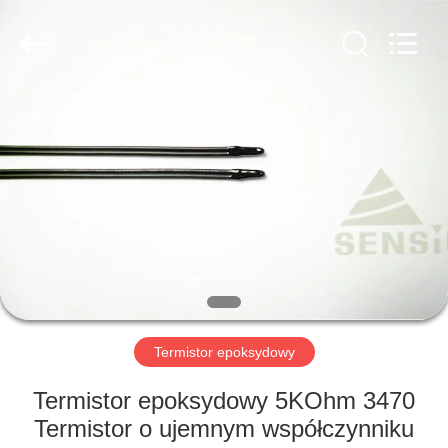
Minsing
Automotive
Electronic
Co.,
Ltd..
All
Rights
Reserved.
DOM
PRODUKTY
O
NAS
WYCIECZKA
PO
Termistor epoksydowy
FABRYCE
Termistor epoksydowy 5KOhm 3470
Termistor o ujemnym współczynniku