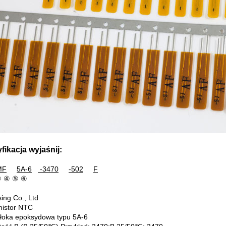
fikacja wyjaśnij:
MF
5A
-6
-3470
-502
F
③ ④ ⑤ ⑥
ing Co., Ltd
istor NTC
oka epoksydowa typu 5A-6