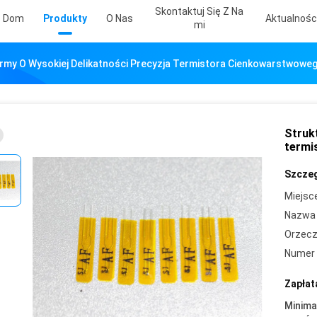
Skontaktuj Się Z Na
Dom
Produkty
O Nas
Aktualnośc
Mi
irmy O Wysokiej Delikatności Precyzja Termistora Cienkowarstwowe
Strukt
termi
Szczeg
Miejsc
Nazwa 
Orzecz
Numer 
Zapłat
Minima