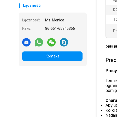
Wi
Łączność
R
To
Łączność:
Ms. Monica
Faks:
86-551-65845356
Po
opis p
Kontakt
Prec
Precy
Termi
ogran
pomię
Chara
Aby uż
Kołki 
Nadaje