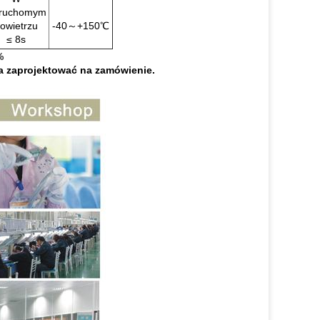
eruchomym
owietrzu
-40～+150℃
≤ 8s
%
 zaprojektować na zamówienie.