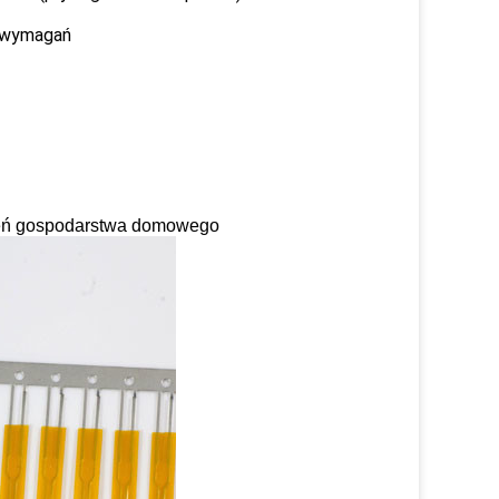
h wymagań
dzeń gospodarstwa domowego