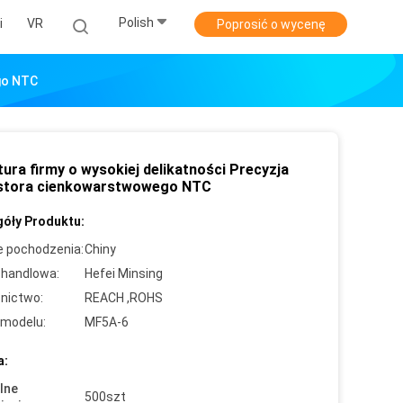
Polish
i
VR
Poprosić o wycenę
go NTC
ura firmy o wysokiej delikatności Precyzja
stora cienkowarstwowego NTC
óły Produktu:
e pochodzenia:
Chiny
handlowa:
Hefei Minsing
nictwo:
REACH ,ROHS
modelu:
MF5A-6
a:
lne
500szt