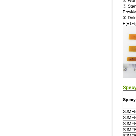
④ Wart
⑤ Stan
Przyk
⑥ Dok
F(±1%
Specy
Specy
SJMF5
SJMF5
SJMF5
SJMF5
SJMF5