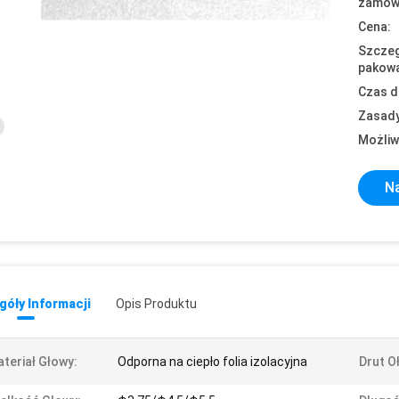
zamówi
Cena:
Szczeg
pakowa
Czas d
Zasady
Możliw
Na
óły Informacji
Opis Produktu
teriał Głowy:
Odporna na ciepło folia izolacyjna
Drut O