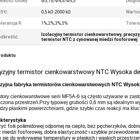
elkość Głowy:
Φ3,75/Φ4,5/Φ5,5
Długo
25℃:
0,5 kΩ-2000 kΩ
Wartoś
lerancja R:
1%,2%,3%,5%
Tolera
Izolacyjny termistor cienkowarstwowy
,
precyzy
dkreślić:
termistor NTC z cynowanej miedzi fosforowej
roduktu
yzyjny termistor cienkowarstwowy NTC Wysoka de
zyjna fabryka termistorów cienkowarstwowych NTC Wysoka
story cienkowarstwowe serii MF5A-6 są często używane w zast
iczona przestrzeń.Przy typowej grubości 0,6 mm są idealnym 
dzy płaskimi powierzchniami, gdzie szybki czas reakcji ma klu
kterystyka
yć folii poliimidowej odpornej na ciepło, bez pęcherzyków, dob
z miedzi fosforowej, dobra elastyczność i szybkie przewodzenie
 się do wykrywania temperatury w płaskich i wąskich przestrze