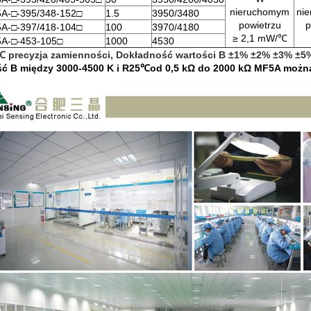
nieruchomym
ni
A-□-395/348-152□
1.5
3950/3480
powietrzu
p
A-□-397/418-104□
100
3970/4180
≥ 2,1 mW/℃
A-□-453-105□
1000
4530
℃ precyzja zamienności,
Dokładność wartości B ±1% ±2% ±3% ±5
ć B między 3000-4500 K i R25
℃
od 0,5 kΩ do 2000 kΩ MF5A można