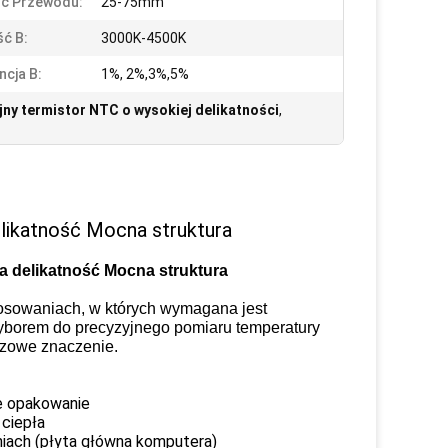
ść Przewodu:
25-75mm
ć B:
3000K-4500K
ncja B:
1%, 2%,3%,5%
jny termistor NTC o wysokiej delikatności
,
likatność Mocna struktura
 delikatność Mocna struktura
osowaniach, w których wymagana jest
wyborem do precyzyjnego pomiaru temperatury
czowe znaczenie.
re opakowanie
 ciepła
niach (płyta główna komputera)