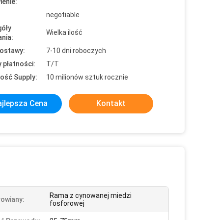
enie:
negotiable
óły
Wielka ilość
nia:
ostawy:
7-10 dni roboczych
 płatności:
T/T
ość Supply:
10 milionów sztuk rocznie
jlepsza Cena
Kontakt
Rama z cynowanej miedzi
łowiany:
fosforowej