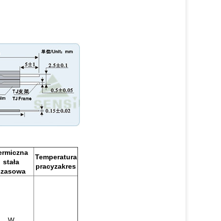
ermiczna
Temperatura
stała
pracyzakres
czasowa
W