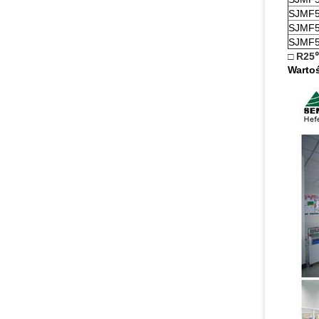
SJMF5
SJMF5
SJMF5
□ R25
Wartoś