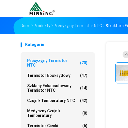
Dom
Produkty
Precyzyjny Termistor NTC
Struktura F
Kategorie
Precyzyjny Termistor
(70)
NTC
Termistor Epoksydowy
(47)
Szklany Enkapsulowany
(14)
Termistor NTC
Czujnik Temperatury NTC
(42)
Medyczny Czujnik
(8)
Temperatury
Termistor Cienki
(6)