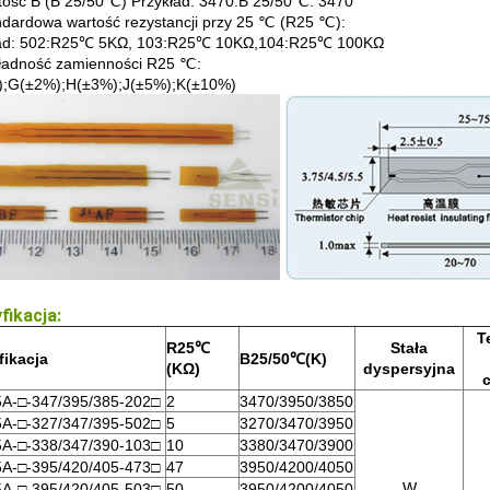
ość B (B 25/50℃) Przykład: 3470:B 25/50℃: 3470
dardowa wartość rezystancji przy 25 ℃ (R25 ℃):
ład: 502:R25℃ 5KΩ, 103:R25℃ 10KΩ,104:R25℃ 100KΩ
ładność zamienności R25 ℃:
);G(±2%);H(±3%);J(±5%);K(±10%)
fikacja:
T
R25
℃
Stała
fikacja
B25/50
℃
(K)
(KΩ)
dyspersyjna
A-□-347/395/385-202□
2
3470/3950/3850
A-□-327/347/395-502□
5
3270/3470/3950
A-□-338/347/390-103□
10
3380/3470/3900
A-□-395/420/405-473□
47
3950/4200/4050
W
A-□-395/420/405-503□
50
3950/4200/4050