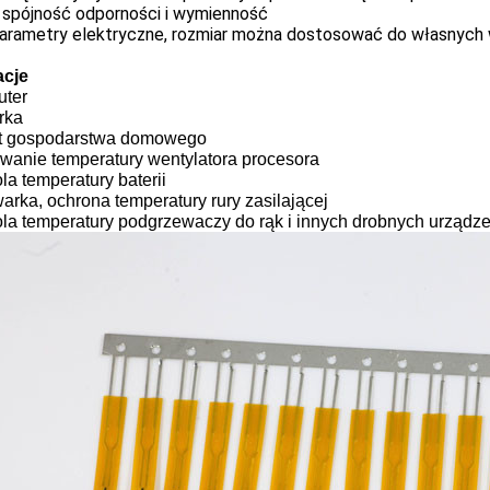
 spójność odporności i wymienność
parametry elektryczne, rozmiar można dostosować do własnyc
acje
ter
rka
t gospodarstwa domowego
wanie temperatury wentylatora procesora
la temperatury baterii
rka, ochrona temperatury rury zasilającej
ola temperatury podgrzewaczy do rąk i innych drobnych urzą