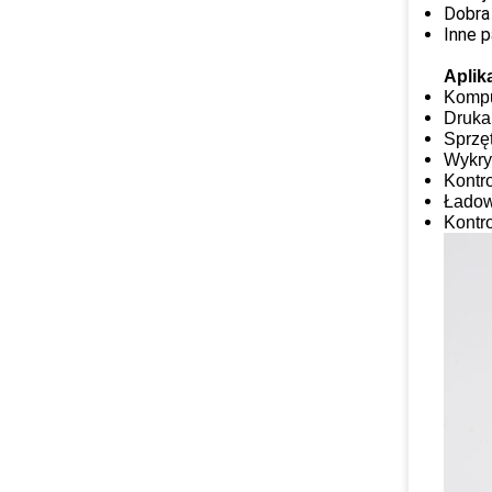
Dobra
Inne 
Aplik
Kompu
Druka
Sprzę
Wykry
Kontro
Ładowa
Kontr