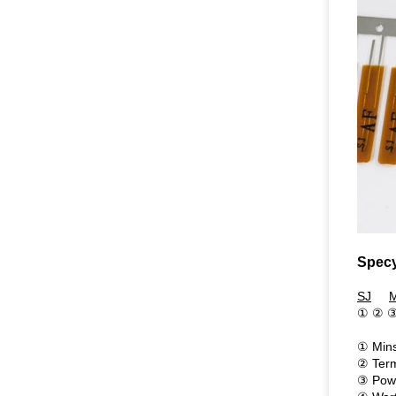
Specy
SJ
① ② 
① Mins
② Term
③ Powł