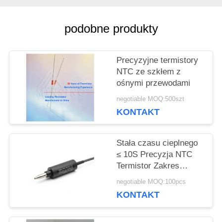
POPROSIĆ
podobne produkty
O
WYCENĘ
Precyzyjne termistory
NTC ze szkłem z
ośnymi przewodami
VR
negotiable MOQ:500szt
KONTAKT
SITEMAP
Stała czasu cieplnego
≤ 10S Precyzja NTC
PRIVACY
Termistor Zakres
temperatury 40°C Do
POLICY
negotiable MOQ:100pcs
150°C IP Rating IP67
KONTAKT
Komponent dla
systemów regulacji