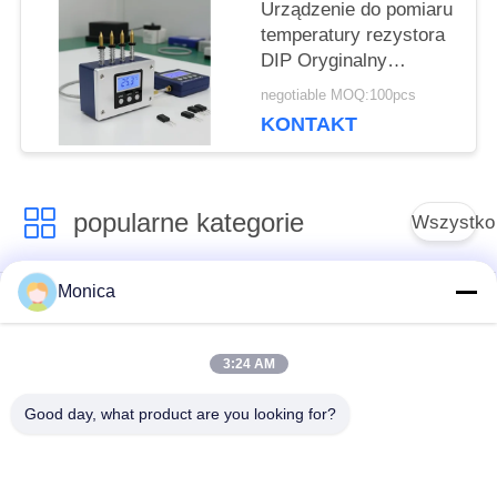
temperatury
Urządzenie do pomiaru
temperatury rezystora
DIP Oryginalny
przemysłowy sprzęt do
negotiable MOQ:100pcs
pomiaru temperatury z
KONTAKT
precyzją
popularne kategorie
Wszystko
Monica
Precyzyjny termistor
Termistor
NTC
epoksydowy
3:24 AM
Szklany
Czujnik temperatury
Good day, what product are you looking for?
enkapsulowany
NTC
termistor NTC