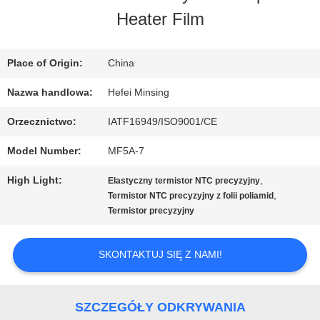
FABRYCE
Heater Film
KONTROLA
Place of Origin:
China
JAKOŚCI
Nazwa handlowa:
Hefei Minsing
Orzecznictwo:
IATF16949/ISO9001/CE
SKONTAKTUJ
Model Number:
MF5A-7
SIĘ
High Light:
,
Elastyczny termistor NTC precyzyjny
,
Termistor NTC precyzyjny z folii poliamid
Z
Termistor precyzyjny
NAMI
SKONTAKTUJ SIĘ Z NAMI!
AKTUALNOŚCI
SZCZEGÓŁY ODKRYWANIA