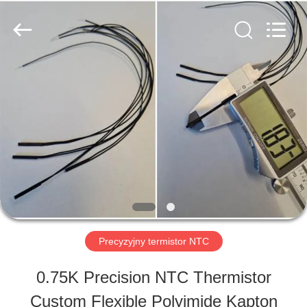
Hefei
Minsing
Automotive
Electronic
Co.,
Ltd..
DOM
All
Rights
Reserved.
PRODUKTY
O
NAS
Precyzyjny termistor NTC
WYCIECZKA
0.75K Precision NTC Thermistor
PO
Custom Flexible Polyimide Kapton