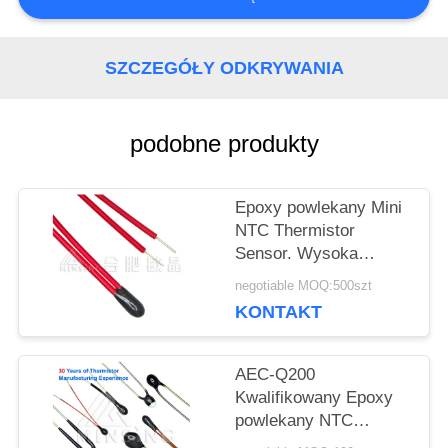
POPROSIĆ
O
SZCZEGÓŁY ODKRYWANIA
WYCENĘ
podobne produkty
VR
Epoxy powlekany Mini
NTC Thermistor
SITEMAP
Sensor. Wysoka
precyzja dla czujników
negotiable MOQ:500szt
temperatury, kontroli i
KONTAKT
kompensacji.
PRIVACY
POLICY
AEC-Q200
Kwalifikowany Epoxy
powlekany NTC
Termistor 3,0 mm