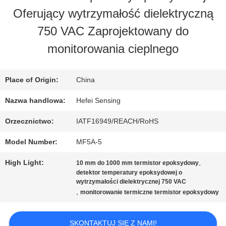
FABRYCE
Oferujący wytrzymałość dielektryczną
750 VAC Zaprojektowany do
KONTROLA
monitorowania cieplnego
JAKOŚCI
Place of Origin:
China
SKONTAKTUJ
Nazwa handlowa:
Hefei Sensing
SIĘ
Orzecznictwo:
IATF16949/REACH/RoHS
Z
Model Number:
MF5A-5
NAMI
High Light:
,
10 mm do 1000 mm termistor epoksydowy
detektor temperatury epoksydowej o
wytrzymałości dielektrycznej 750 VAC
,
monitorowanie termiczne termistor epoksydowy
AKTUALNOŚCI
SKONTAKTUJ SIĘ Z NAMI!