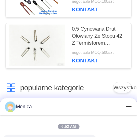
negotiable MOQ:100szt
Maksymalna średnica
KONTAKT
ciała
0.5 Cynowana Drut
Ołowiany Ze Stopu 42
Z Termistorem
Epoksydowym
negotiable MOQ:500szt
KONTAKT
popularne kategorie
Wszystko
Monica
Precyzyjny termistor
Termistor
NTC
epoksydowy
6:52 AM
Szklany