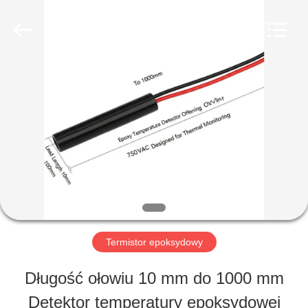
Hefei
Minsing
Automotive
Electronic
Co.,
Ltd..
DOM
All
Rights
Reserved.
PRODUKTY
O
NAS
Termistor epoksydowy
WYCIECZKA
Długość ołowiu 10 mm do 1000 mm
PO
Detektor temperatury epoksydowej